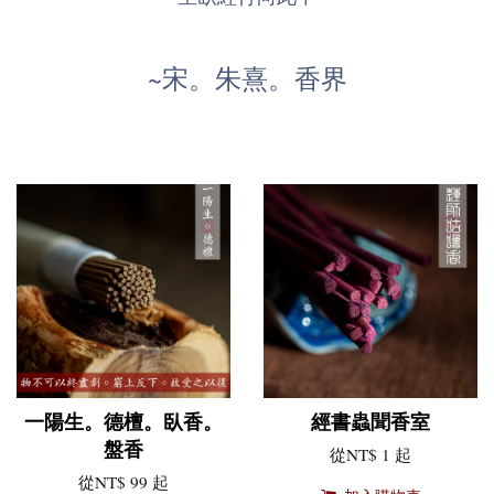
~宋。朱熹。香界
一陽生。德檀。臥香。
經書蟲聞香室
盤香
從
NT$ 1
起
從
NT$ 99
起