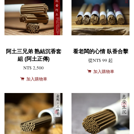
阿土三兄弟 熟結沉香套
看老闆的心情 臥香合擊
組 (阿土正傳)
從
NT$ 99
起
NT$ 2,500
加入購物車
加入購物車