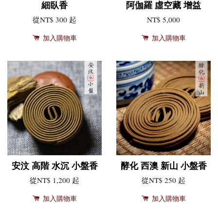
細臥香
阿伽羅 虛空藏 增益
從
NT$ 300
起
NT$ 5,000
加入購物車
加入購物車
安汶 高階 水沉 小盤香
酵化 西澳 新山 小盤香
從
NT$ 1,200
起
從
NT$ 250
起
加入購物車
加入購物車