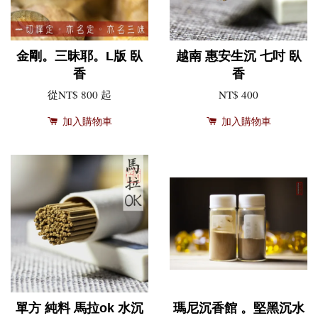
金剛。三昧耶。L版 臥
越南 惠安生沉 七吋 臥
香
香
從
NT$ 800
起
NT$ 400
加入購物車
加入購物車
單方 純料 馬拉ok 水沉
瑪尼沉香館 。堅黑沉水