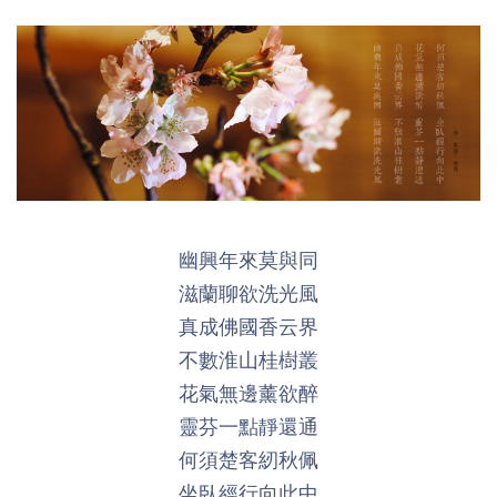
幽興年來莫與同
滋蘭聊欲洗光風
真成佛國香云界
不數淮山桂樹叢
花氣無邊薰欲醉
靈芬一點靜還通
何須楚客紉秋佩
坐臥經行向此中