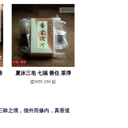
香
夏沐三皂 七福 善住 茶淨
從
NT$ 250
起
三昧之境，借外而修內，真香道