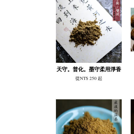
天守。普化。墨守柔用淨香
從
NT$ 250
起