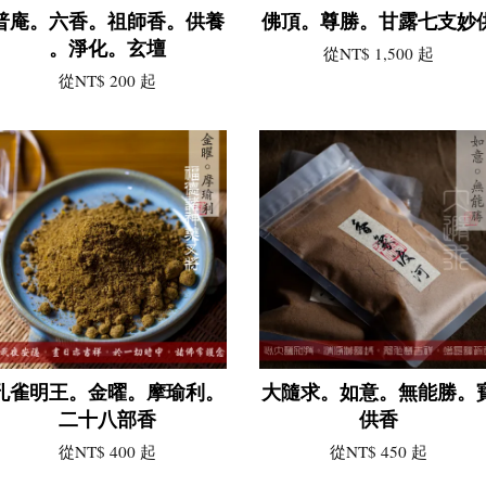
普庵。六香。祖師香。供養
佛頂。尊勝。甘露七支妙
。淨化。玄壇
從
NT$ 1,500
起
從
NT$ 200
起
孔雀明王。金曜。摩瑜利。
大隨求。如意。無能勝。
二十八部香
供香
從
NT$ 400
起
從
NT$ 450
起