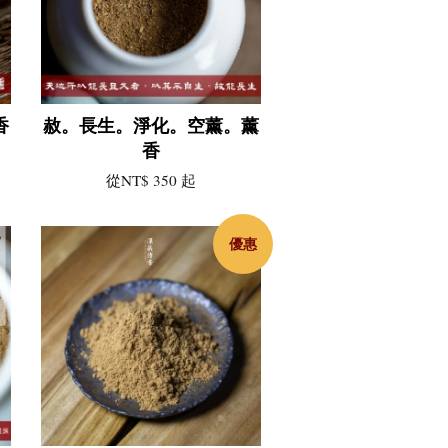
香
赦。長生。淨化。空薰。薰
香
從
NT$ 350
起
優惠