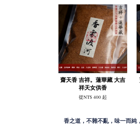
齋天香 吉祥。蓮華藏 大吉
祥天女供香
從
NT$ 400
起
香之道，不雜不亂，味一而純