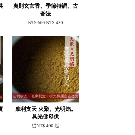
供
夷則玄玄香。季節特調。古
香法
NT$ 600
NT$ 450
寶
摩利支天 火聚。光明焰。
具光佛母供
從
NT$ 400
起