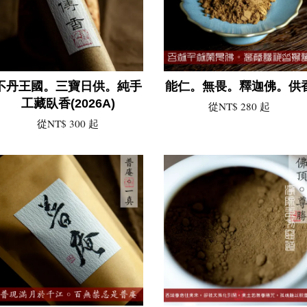
不丹王國。三寶日供。純手
能仁。無畏。釋迦佛。供
工藏臥香(2026A)
從
NT$ 280
起
從
NT$ 300
起