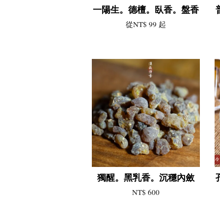
一陽生。德檀。臥香。盤香
從
NT$ 99
起
獨醒。黑乳香。沉穩內斂
NT$ 600