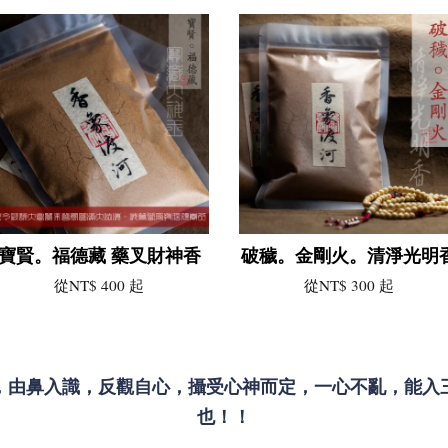
寶賢。福德藏 藥叉財神香
破穢。金剛火。清淨光明
從
NT$ 400
起
從
NT$ 300
起
，由鼻入識，反觀自心，攝受心神而定，一心不亂，能入
也！！