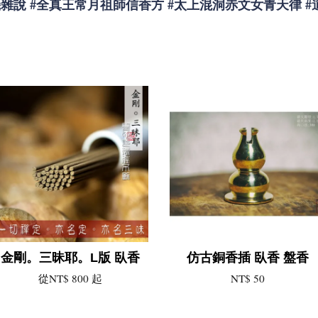
機雜說
#
全真王常月祖師信香方
#
太上混洞赤文女青天律
#
金剛。三昧耶。L版 臥香
仿古銅香插 臥香 盤香
從
NT$ 800
起
NT$ 50