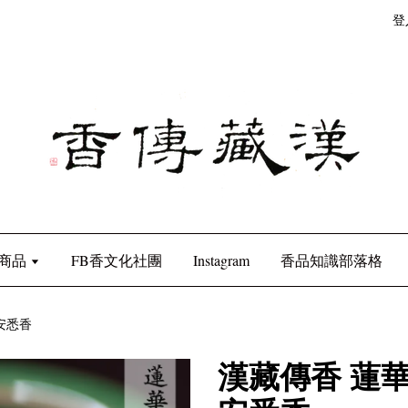
登
商品
FB香文化社團
Instagram
香品知識部落格
安悉香
漢藏傳香 蓮華