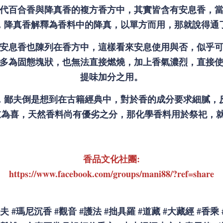
代百合香與降真香的複方香方中，其實皆含有安息香，
，降真香解釋為香料中的降真，以單方而用，那就說得通
安息香也陳列在香方中，這樣看來安息使用與否，似乎
多為固態塊狀，也無法直接燃燒，加上香氣濃烈，直接
提味加分之用。
，鄙夫倒是想到在古籍經典中，對於香的成分要求細膩，
為喜，天然香料尚有優劣之分，那化學香料用於祭祀，就
香品文化社團:
https://www.facebook.com/groups/mani88/?ref=share
夫
#
瑪尼沉香
#
觀音
#
護法
#
拙具羅
#
道藏
#
大藏經
#
香乘