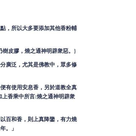
燃點，所以大多要添加其他香粉輔
乃樹皮膠，燒之通神明辟衆惡。}
十分廣泛，尤其是佛教中，眾多修
。
中便有使用安息香，另於道教全真
上香乘中所言:燒之通神明辟衆
只以百和香，則上真降鑒，有力燒
三年。」