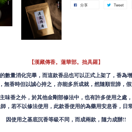
分享
Tweet
【漢藏傳香。蓮華部。拙具羅】
的數量消化完畢，而這款香品也可以正式上架了，香為
，無香時但以誠心持之，亦能多所成就，然隨順世諦，假
主味香之外，於其他金剛部修法中，也有許多使用之處
師，若不以修法使用，此款香使用的為藥用安息香，日常
因使用之基底沉香等級不同，而成兩款，隨力成辦!!