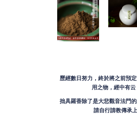
歷經數日努力，終於將之前預定
用之物，經中有云
拙具羅香除了是大悲觀音法門的
請自行請教傳承上