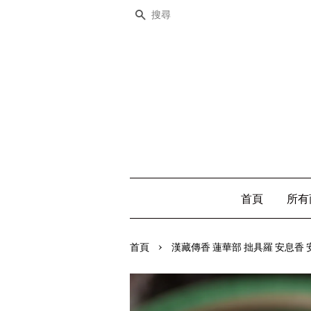
搜尋
首頁
所有
›
首頁
漢藏傳香 蓮華部 拙具羅 安息香 