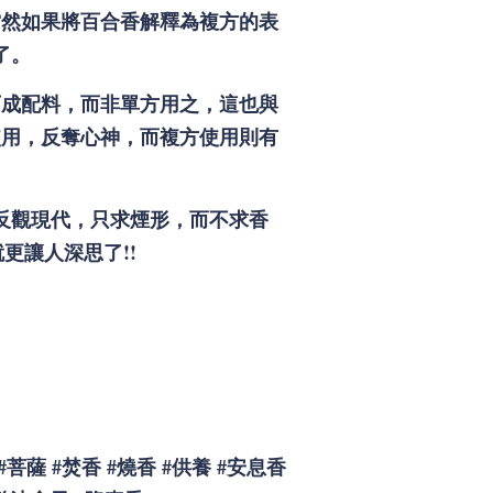
當然如果將百合香解釋為複方的表
了。
可成配料，而非單方用之，這也與
使用，反奪心神，而複方使用則有
反觀現代，只求煙形，而不求香
更讓人深思了!!
#
菩薩
#
焚香
#
燒香
#
供養
#
安息香