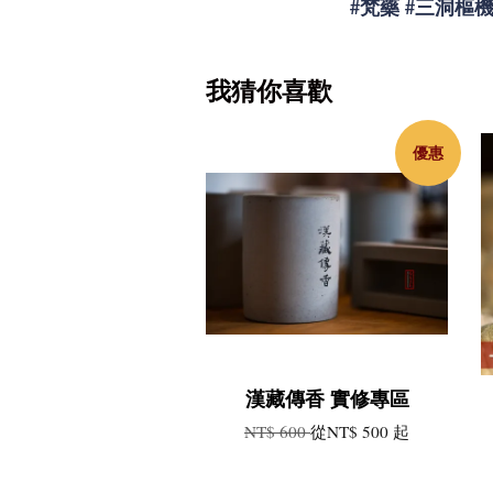
#
梵藥
#
三洞樞
我猜你喜歡
優惠
漢藏傳香 實修專區
NT$ 600
從
NT$ 500
起