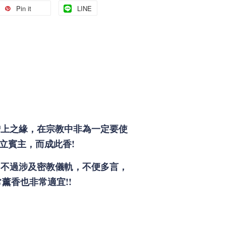
Pin it
LINE
增上之緣，在宗教中非為一定要使
立賓主，而成此香!
，不過涉及密教儀軌，不便多言，
薰香也非常適宜!!