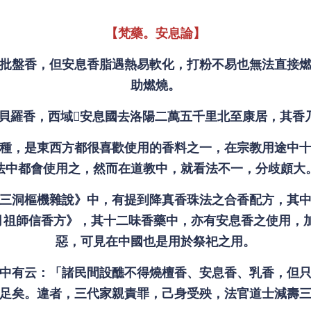
【梵藥。安息論】
批盤香，但安息香脂遇熱易軟化，打粉不易也無法直接
助燃燒。
拙貝羅香，西域𫝊安息國去洛陽二萬五千里北至康居，其香
種，是東西方都很喜歡使用的香料之一，在宗教用途中
法中都會使用之，然而在道教中，就看法不一，分歧頗大
三洞樞機雜說》中，有提到降真香珠法之合香配方，其
月祖師信香方》，其十二味香藥中，亦有安息香之使用，加
惡，可見在中國也是用於祭祀之用。
中有云：「諸民間設醮不得燒檀香、安息香、乳香，但
足矣。違者，三代家親責罪，己身受殃，法官道士減壽