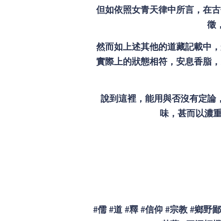
但如依照女青天律中所言，在古
徵
然而如上述其他的道藏記載中，
實際上的狀態相符，安息香脂，
說到這裡，能用與否沒有定論
味，甚而以濃重
#
儒
#
道
#
釋
#
信仰
#
宗教
#
鄉野鄙