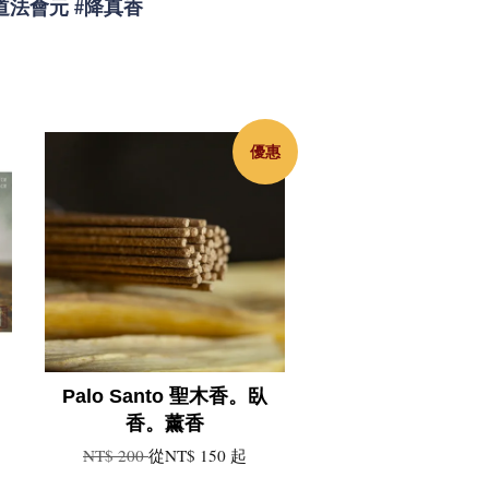
道法會元
#
降真香
優惠
Palo Santo 聖木香。臥
香。薰香
NT$ 200
從
NT$ 150
起