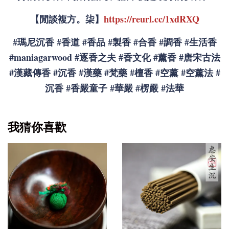
【閒談複方。柒】
https://reurl.cc/1xdRXQ
#
瑪尼沉香
#
香道
#
香品
#
製香
#
合香
#
調香
#
生活香
#
maniagarwood
#
逐香之夫
#
香文化
#
薰香
#
唐宋古法
#
漢藏傳香
#
沉香
#
漢藥
#
梵藥
#
檀香
#
空薰
#
空薰法
#
沉香
#
香嚴童子
#
華嚴
#
楞嚴
#
法華
我猜你喜歡