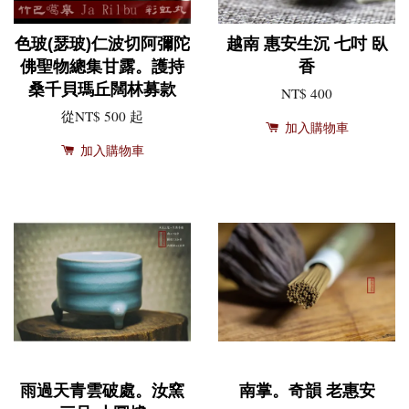
色玻(瑟玻)仁波切阿彌陀
越南 惠安生沉 七吋 臥
佛聖物總集甘露。護持
香
桑千貝瑪丘闊林募款
NT$ 400
從
NT$ 500
起
加入購物車
加入購物車
雨過天青雲破處。汝窯
南掌。奇韻 老惠安