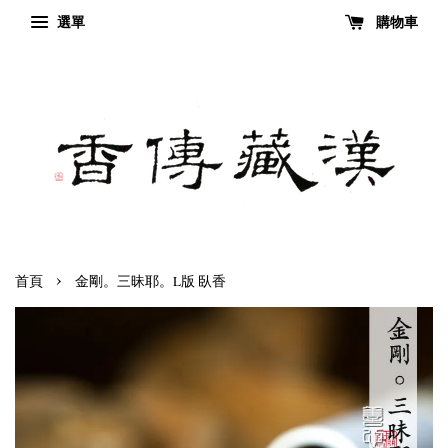
選單
購物車
›
首頁
金剛。三昧耶。L版 臥香