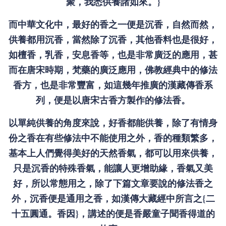
聚，我悉供養諸如來。}
而中華文化中，最好的香之一便是沉香，自然而然，
供養都用沉香，當然除了沉香，其他香料也是很好，
如檀香，乳香，安息香等，也是非常廣泛的應用，甚
而在唐宋時期，梵藥的廣泛應用，佛教經典中的修法
香方，也是非常豐富，如這幾年推廣的漢藏傳香系
列，便是以唐宋古香方製作的修法香。
以單純供養的角度來說，好香都能供養，除了有情身
份之香在有些修法中不能使用之外，香的種類繁多，
基本上人們覺得美好的天然香氣，都可以用來供養，
只是沉香的特殊香氣，能讓人更增助緣，香氣又美
好，所以常態用之，除了下篇文章要說的修法香之
外，沉香便是通用之香，如漢傳大藏經中所言之{二
十五圓通。香因}，講述的便是香嚴童子聞香得道的