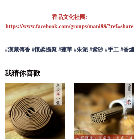
香品文化社團:
https://www.facebook.com/groups/mani88/?ref=share
#漢藏傳香 #懷柔攝聚 #蓮華 #朱泥 #紫砂 #手工 #香爐
我猜你喜歡