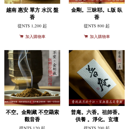
越南 惠安 單方 水沉 盤
金剛。三昧耶。L版 臥
香
香
從
NT$ 1,200
起
從
NT$ 800
起
加入購物車
加入購物車
不空。金剛藏 不空羂索
普庵。六香。祖師香。
觀音香
供養 。淨化。玄壇
從
NT$ 120
起
從
NT$ 200
起