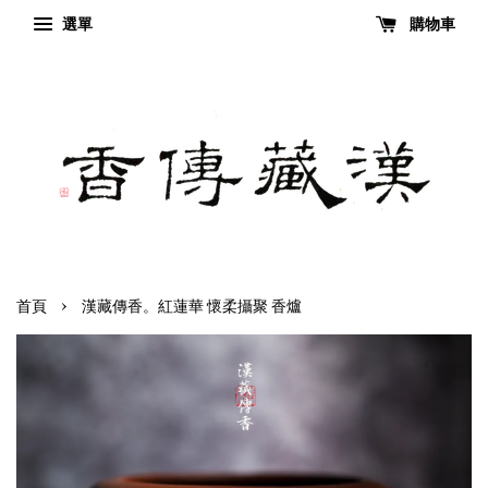
選單
購物車
›
首頁
漢藏傳香。紅蓮華 懷柔攝聚 香爐