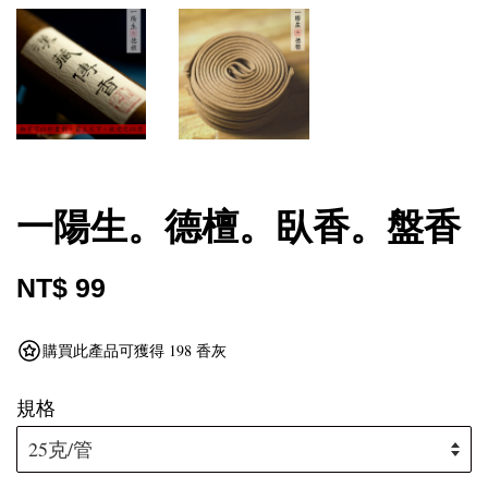
一陽生。德檀。臥香。盤香
NT$ 99
購買此產品可獲得 198 香灰
規格