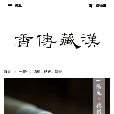
選單
購物車
›
首頁
一陽生。德檀。臥香。盤香