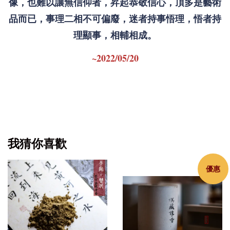
像，也難以讓無信仰者，昇起恭敬信心，頂多是藝術
品而已，事理二相不可偏廢，迷者持事悟理，悟者持
理顯事，相輔相成。
~2022/05/20
我猜你喜歡
優惠