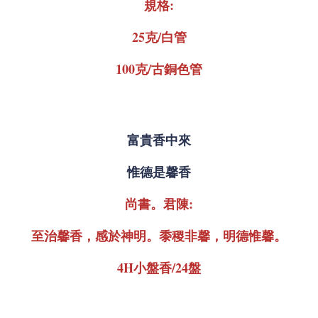
規格:
25克/白管
100克/古銅色管
富貴香中來
惟德是馨香
尚書。君陳:
至治馨香，感於神明。黍稷非馨，明德惟馨。
4H小盤香/24盤