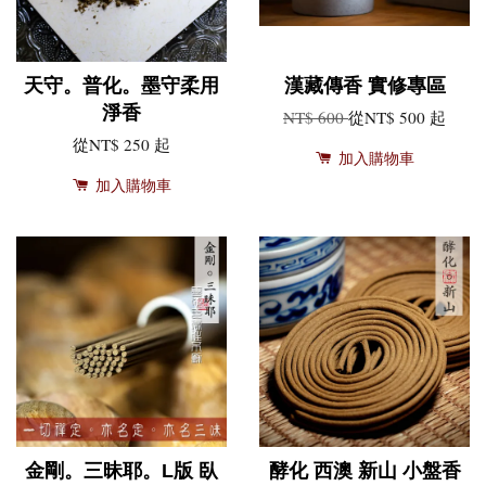
天守。普化。墨守柔用
漢藏傳香 實修專區
淨香
NT$ 600
從
NT$ 500
起
從
NT$ 250
起
加入購物車
加入購物車
金剛。三昧耶。L版 臥
酵化 西澳 新山 小盤香