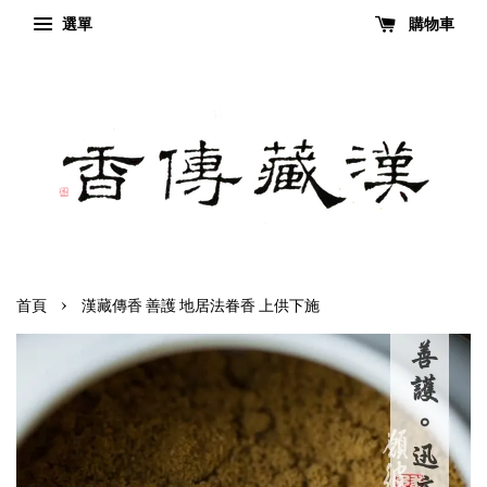
選單
購物車
›
首頁
漢藏傳香 善護 地居法眷香 上供下施