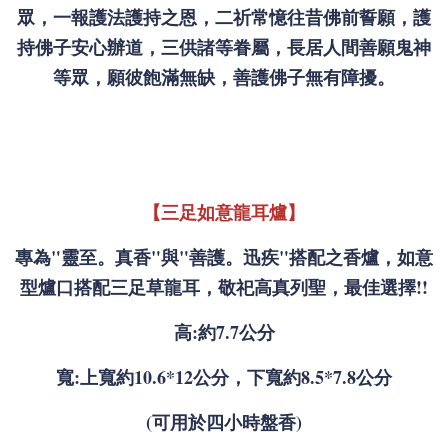
眾，一報護法護持之恩，二祈常憶往昔佛前誓願，護
持佛子安心辦道，三供諸等眷屬，長居人間善願鬼神
等眾，願彼飽滿無缺，善護佛子無有障擾。
【三足如意龍耳爐】
專為"靈至。真香"與"善護。迅疾"搭配之香爐，如意
型爐口搭配三足草龍耳，敬祀高真列聖，最佳選擇!!
高:約7.7公分
寬:上寬約10.6*12公分，下寬約8.5*7.8公分
(可用於四小時盤香)