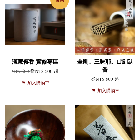
漢藏傳香 實修專區
金剛。三昧耶。L版 臥
香
NT$ 600
從
NT$ 500
起
從
NT$ 800
起
加入購物車
加入購物車