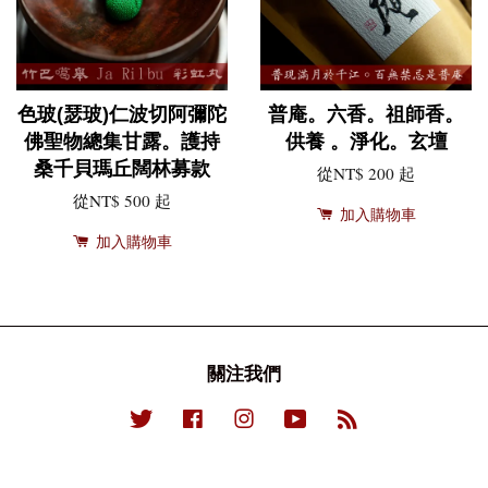
色玻(瑟玻)仁波切阿彌陀
普庵。六香。祖師香。
佛聖物總集甘露。護持
供養 。淨化。玄壇
桑千貝瑪丘闊林募款
從
NT$ 200
起
從
NT$ 500
起
加入購物車
加入購物車
關注我們
Twitter
Facebook
Instagram
YouTube
RSS