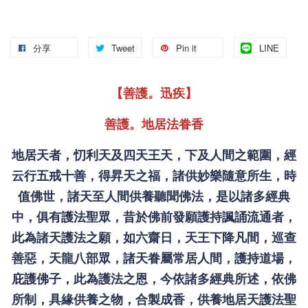
分享
Tweet
Pin it
LINE
【善護。迅疾】
善護。地居法眷香
地居天者，忉利天及四天王天，下及人間之範圍，經
云行五戒十善，得昇天之福，諸供妙樂隨意所生，時
值佛世，諸天至人間供養聽聞佛法，是以諸多經典
中，俱有護法聖眾，昔於佛前發願護持諷誦流通者，
此為諸天護法之願，如六齋日，天王下降凡間，巡查
善惡，天龍八部眾，諸天眷屬常居人間，護持道場，
庇護佛子，此為護法之恩，今依諸多經典所述，依佛
所制，具緣供養之物，合製成香，供養地居天護法聖