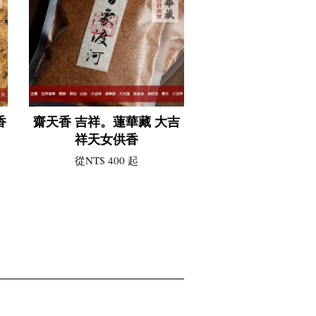
香
齋天香 吉祥。蓮華藏 大吉
祥天女供香
從
NT$ 400
起