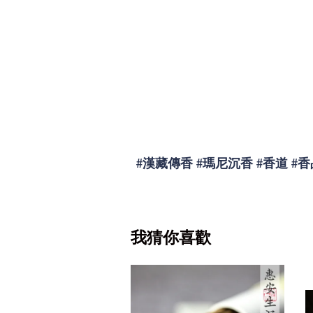
#漢藏傳香
#瑪尼沉香
#香道
#香
我猜你喜歡