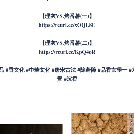
【理灰VS.烤番薯(一)】
https://reurl.cc/xOQL8E
【理灰VS.烤番薯(二)】
https://reurl.cc/KpQ4oR
品
#香文化
#中華文化
#唐宋古法
#除蓋障
#品香玄學一
#
覺
#沉香