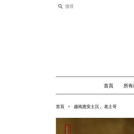
搜尋
首頁
所有
›
首頁
越南惠安土沉 。老土哥