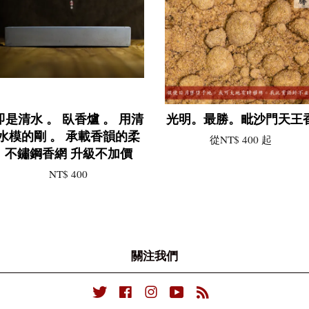
即是清水 。 臥香爐 。 用清
光明。最勝。毗沙門天王
水模的剛 。 承載香韻的柔
從
NT$ 400
起
不鏽鋼香網 升級不加價
NT$ 400
關注我們
Twitter
Facebook
Instagram
YouTube
RSS