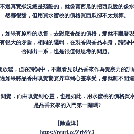
不過真實狀況總是殘酷的，就像賣西瓜的把西瓜說的像
然都很甜，但用買水蜜桃的價格買西瓜卻不太划算。
，如果有原料的販售，去對應香品的價格，那就不難發
有很大的矛盾，相同的邏輯，在製香與香品本身，詩詞
否同出一系，也是很值得思考的問題。
閒放鬆，但在詩詞中，不難看見以品香來作為覺察力的訓
過如果將品香由嗅覺饗宴昇華到心靈享受，那就離不開
世間覺，而由嗅覺到心靈，也是如此，用水蜜桃的價格買
是品香玄學的入門第一關嗎?
【除蓋障】
https://reurl.cc/Zrb9V3