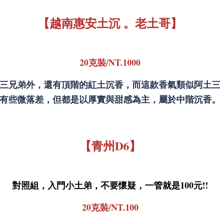
【越南惠安土沉 。老土哥】
20克裝/NT.1000
三兄弟外，還有頂階的紅土沉香，而這款香氣類似阿土
有些微落差，但都是以厚實與甜感為主，屬於中階沉香
【
青州D6
】
對照組，入門小土弟，不要懷疑，一管就是100元!!
20克裝/NT.100