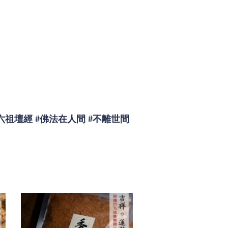
六祖壇經
#佛法在人間
#不離世間