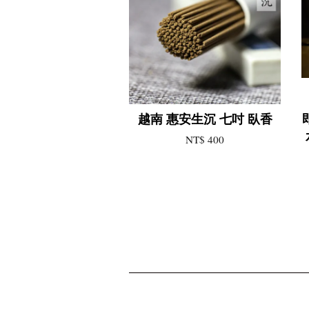
越南 惠安生沉 七吋 臥香
NT$ 400