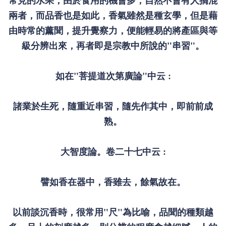
兩者，而品香也是如此，香氣雖然是種玄學，但是藉
由時常的薰聞，提升覺察力，便能輕易的將產區與等
級分辨出來，再者即是宗教中所說的"串習"。
如在"菩提道次第廣論"中云 :
諸業於生死，隨重近串習，隨先作其中，即前前成
熟。
大智度論。卷二十七中云 :
譬如香在器中，香雖去，餘氣故在。
以前談沉香時，很常用"尺"為比喻，品聞的種類越