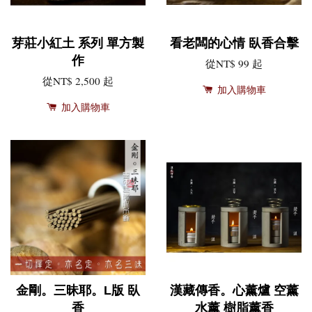
芽莊小紅土 系列 單方製
看老闆的心情 臥香合擊
作
從
NT$ 99
起
從
NT$ 2,500
起
加入購物車
加入購物車
金剛。三昧耶。L版 臥
漢藏傳香。心薰爐 空薰
香
水薰 樹脂薰香