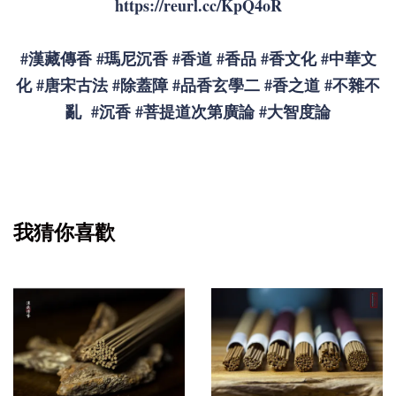
https://reurl.cc/KpQ4oR
#漢藏傳香
#瑪尼沉香
#香道
#香品
#香文化
#中華文
化
#唐宋古法
#除蓋障
#品香玄學二
#香之道
#不雜不
亂
#沉香
#菩提道次第廣論
#大智度論
我猜你喜歡