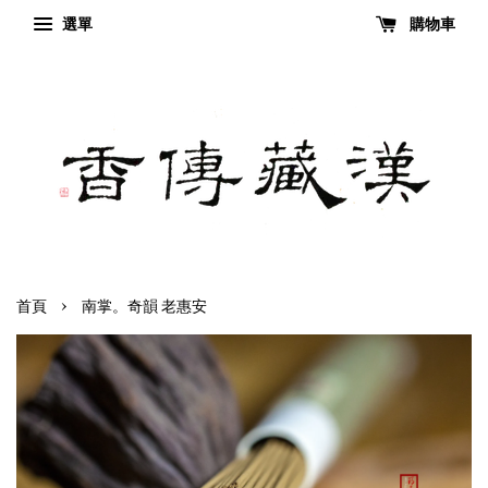
選單
購物車
›
首頁
南掌。奇韻 老惠安