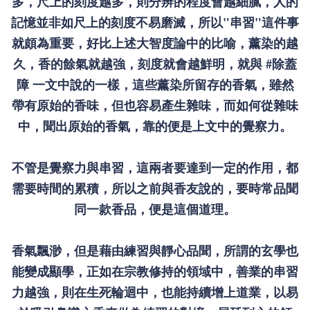
多，尺上的刻度越多，則分辨的程度會越細膩，人的
記憶並非如尺上的刻度不易磨滅，所以"串習"這件事
就頗為重要，好比上述大智度論中的比喻，薰染的越
久，香的餘氣就越強，刻度就會越鮮明，就與
#除蓋
障
一文中說的一樣，這些薰染所留存的香氣，雖然
帶有原始的香味，但也容易產生雜味，而如何從雜味
中，聞出原始的香氣，靠的便是上文中的覺察力。
不管是覺察力與串習，這兩者要達到一定的作用，都
需要時間的累積，所以之前與香友說的，要時常品聞
同一款香品，便是這個道理。
香氣飄渺，但是藉由練習與靜心品聞，所謂的玄學也
能變成顯學，正如在宗教修持的領域中，善業的串習
力越強，則在生死輪迴中，也能持續增上道業，以易