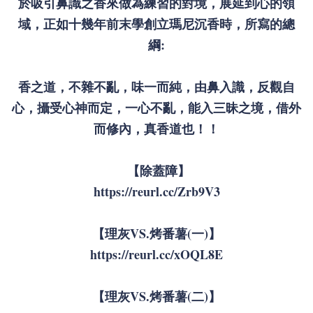
於吸引鼻識之香來做為練習的對境，展延到心的領
域，正如十幾年前末學創立瑪尼沉香時，所寫的總
綱:
香之道，不雜不亂，味一而純，由鼻入識，反觀自
心，攝受心神而定，一心不亂，能入三昧之境，借外
而修內，真香道也！！
【除蓋障】
https://reurl.cc/Zrb9V3
【理灰VS.烤番薯(一)】
https://reurl.cc/xOQL8E
【理灰VS.烤番薯(二)】