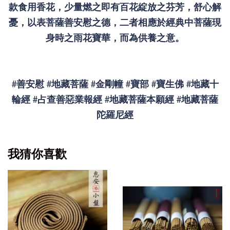
款食用香花，少量燃之即有百花綻放之芬芳，舒心解
憂，以表菩薩善安慰之德，二者相應於經典中菩薩現
身時之雨花寶華，而為供養之意。
#善安慰 #地藏菩薩 #金剛幢 #寶部 #寶生佛 #地藏十
輪經 #占查善惡業報經 #地藏菩薩本願經 #地藏菩薩
陀羅尼經
我猜你喜歡