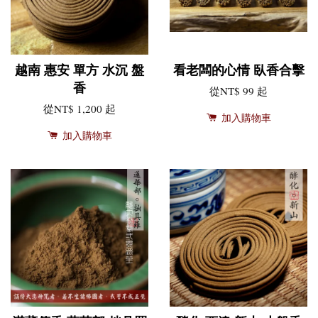
越南 惠安 單方 水沉 盤
看老闆的心情 臥香合擊
香
從
NT$ 99
起
從
NT$ 1,200
起
加入購物車
加入購物車