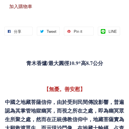
加入購物車
分享
Tweet
Pin it
LINE
青木香爐/最大圓徑10.9*高8.7公分
【無憂。善安慰】
中國之地藏菩薩信仰，由於受到民間傳說影響，普遍
認為其掌管地獄幽冥，而視之所在之處，即為幽冥眾
生所聚之處，然而在正統佛教信仰中，地藏菩薩實為
大願救渡眾生，而示現沙門像，在地藏十輪經，占查