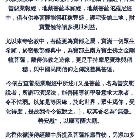
善惡業報經，地藏菩薩本願經，地藏菩薩陀羅尼經
中，俱有供奉菩薩能得莊稼豐盛，護宅安鎮土地，財
寶豐饒等諸多現世利益。
尤以東寺密教中，菩薩更為寶部之屬，寶滿一切眾生
希願，於密教部經典中，為寶部主南方寶生佛之金剛
幢菩薩，藏傳佛教之造像，更是手持摩尼寶珠與稻
穗，與中國民間信仰之傳說差異甚遠。
今依占查善惡業報經中所述:{又是菩薩，名為善安慰
說者，所謂巧演深法，能善開導初學發意求大乘者，
令不怯弱。以如是等因緣，於此世界，眾生渴仰，受
化得度，是故我今令彼說之。}，取其香名為”無憂。
善安慰”，以顯菩薩大願。
此香依循漢傳經藏中所提及菩薩相應香物，另添加多