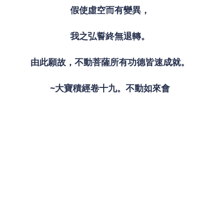
假使虛空而有變異，
我之弘誓終無退轉。
由此願故，不動菩薩所有功德皆速成就。
~大寶積經卷十九。不動如來會