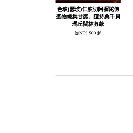
色玻(瑟玻)仁波切阿彌陀佛
聖物總集甘露。護持桑千貝
瑪丘闊林募款
從
NT$ 500
起