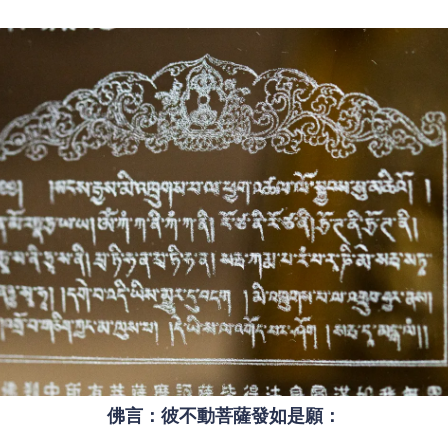
佛言：彼不動菩薩發如是願：