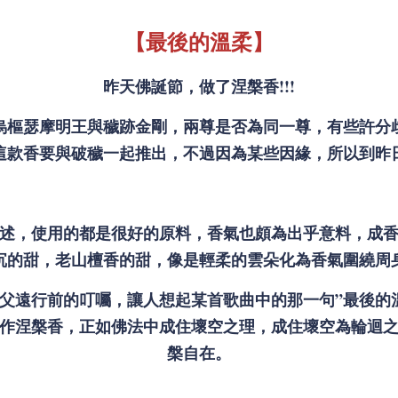
【最後的溫柔】
昨天佛誕節，做了涅槃香!!!
烏樞瑟摩明王與穢跡金剛，兩尊是否為同一尊，有些許分
這款香要與破穢一起推出，不過因為某些因緣，所以到昨
述，使用的都是很好的原料，香氣也頗為出乎意料，成
沉的甜，老山檀香的甜，像是輕柔的雲朵化為香氣圍繞周
父遠行前的叮囑，讓人想起某首歌曲中的那一句”最後的
作涅槃香，正如佛法中成住壞空之理，成住壞空為輪迴
槃自在。