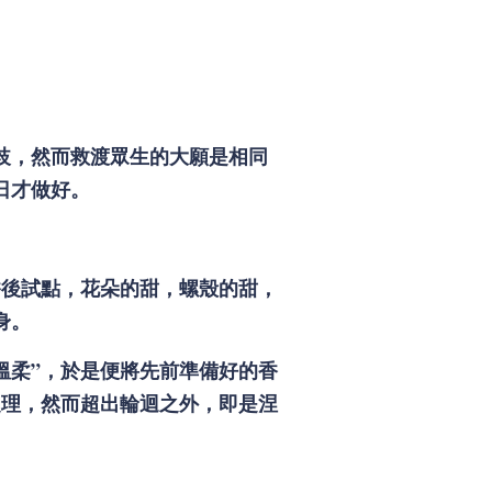
歧，然而救渡眾生的大願是相同
日才做好。
香後試點，花朵的甜，螺殼的甜，
身。
溫柔”，於是便將先前準備好的香
之理，然而超出輪迴之外，即是涅