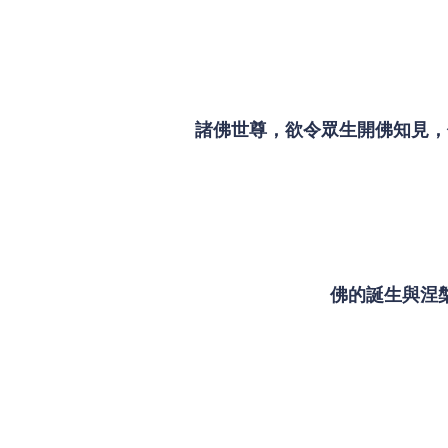
諸佛世尊，欲令眾生開佛知見，
佛的誕生與涅