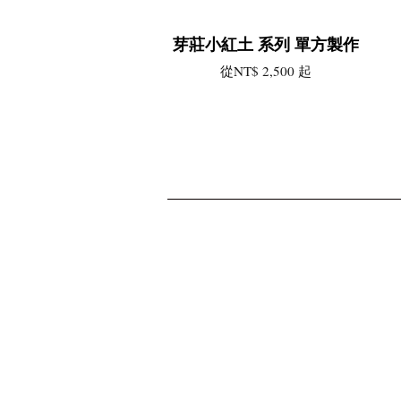
芽莊小紅土 系列 單方製作
從
NT$ 2,500
起