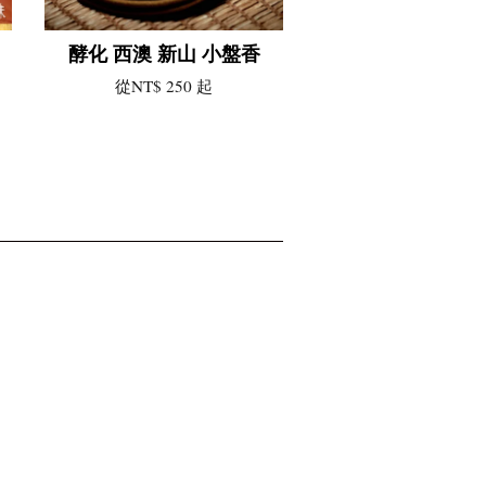
酵化 西澳 新山 小盤香
從
NT$ 250
起