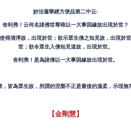
妙法蓮華經方便品第二中云:
舍利弗！云何名諸佛世尊唯以一大事因緣故出現於世？
使得清淨故，出現於世；欲示眾生佛之知見故，出現於
世；欲令眾生入佛知見道故，出現於世。
舍利弗！是為諸佛以一大事因緣故出現於世。
槃，皆為眾生故，所謂的涅槃不正是最後的溫柔，示現無
【金剛慧】