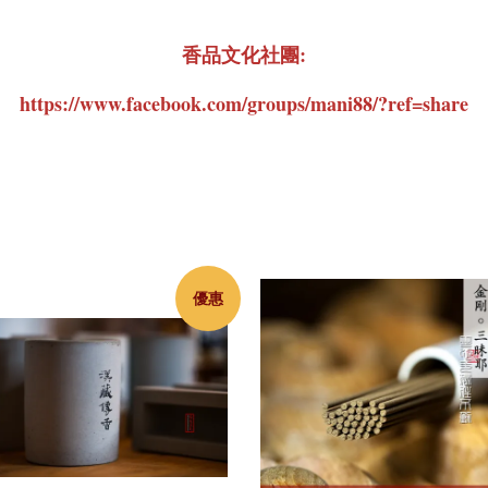
香品文化社團:
https://www.facebook.com/groups/mani88/?ref=share
優惠