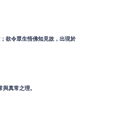
世；欲令眾生悟佛知見故，出現於
常與真常之理。