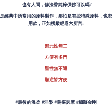
也有人問，修法香純粹供佛可以嗎?
是經典中所常用的原料製作，那怕是有些特殊原料，也
用款，正如楞嚴經卷六所言:
歸元性無二
方便有多門
聖性無不通
順逆皆方便
#最後的溫柔 #涅槃 #烏樞瑟摩 #穢跡金剛