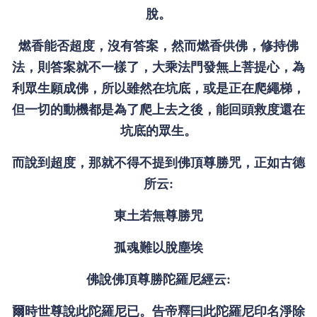
脫。
燃香能否超度，沒有答案，然而燃香供佛，修持佛
法，則答案就不一樣了，大乘法門發無上菩提心，為
利眾生願成佛，所以雖然在坑底，或是正在爬繩梯，
但一切的動機都是為了爬上去之後，能回頭救度還在
坑底的眾生。
而說到超度，那就不得不提到佛頂尊勝咒，正如古德
所云:
東土若無尊勝咒
孤魂難以脫塵埃
佛說佛頂尊勝陀羅尼經云:
爾時世尊說此陀羅尼已。告帝釋曰此陀羅尼印名淨除