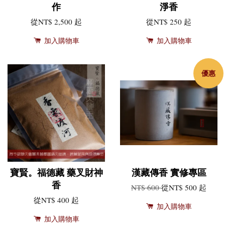
作
淨香
從
NT$ 2,500
起
從
NT$ 250
起
加入購物車
加入購物車
優惠
寶賢。福德藏 藥叉財神
漢藏傳香 實修專區
香
NT$ 600
從
NT$ 500
起
從
NT$ 400
起
加入購物車
加入購物車