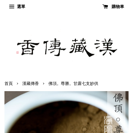
選單
購物車
›
›
首頁
漢藏傳香
佛頂。尊勝。甘露七支妙供