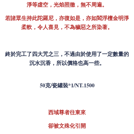
淨等虛空，光焰照徹，無不周遍。
若諸眾生持此陀羅尼，亦復如是，亦如閻浮檀金明淨
柔軟，令人喜見，不為穢惡之所染著。
終於完工了四大咒之三，不過由於使用了一定數量的
沉水沉香，所以價格也高一些。
50克/瓷罐裝*1/NT.1500
西域尊者往東來
卻被文殊化引開