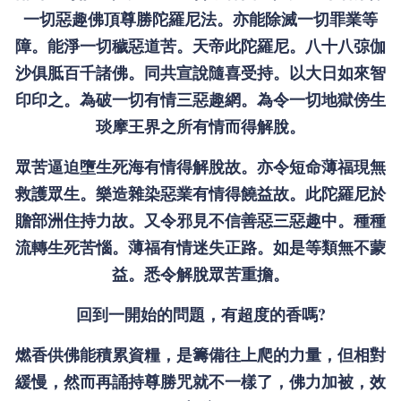
一切惡趣佛頂尊勝陀羅尼法。亦能除滅一切罪業等
障。能淨一切穢惡道苦。天帝此陀羅尼。八十八弶伽
沙俱胝百千諸佛。同共宣說隨喜受持。以大日如來智
印印之。為破一切有情三惡趣網。為令一切地獄傍生
琰摩王界之所有情而得解脫。
眾苦逼迫墮生死海有情得解脫故。亦令短命薄福現無
救護眾生。樂造雜染惡業有情得饒益故。此陀羅尼於
贍部洲住持力故。又令邪見不信善惡三惡趣中。種種
流轉生死苦惱。薄福有情迷失正路。如是等類無不蒙
益。悉令解脫眾苦重擔。
回到一開始的問題，有超度的香嗎?
燃香供佛能積累資糧，是籌備往上爬的力量，但相對
緩慢，然而再誦持尊勝咒就不一樣了，佛力加被，效