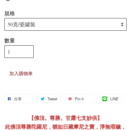
規格
數量
加入購物車
分享
Tweet
Pin it
LINE
【佛頂。尊勝。甘露七支妙供】
此佛頂尊勝陀羅尼，猶如日藏摩尼之寶，淨無瑕穢，