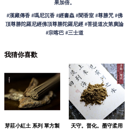
果加倍。
#漢藏傳香 #瑪尼沉香 #經書蟲 #聞香室 #尊勝咒 #佛
頂尊勝陀羅尼經佛頂尊勝陀羅尼經 #菩提道次第廣論
#宗喀巴 #三士道
我猜你喜歡
芽莊小紅土 系列 單方製
天守。普化。墨守柔用