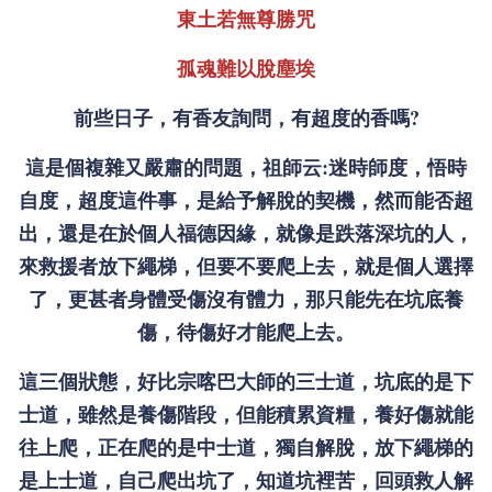
東土若無尊勝咒
孤魂難以脫塵埃
前些日子，有香友詢問，有超度的香嗎?
這是個複雜又嚴肅的問題，祖師云:迷時師度，悟時
自度，超度這件事，是給予解脫的契機，然而能否超
出，還是在於個人福德因緣，就像是跌落深坑的人，
來救援者放下繩梯，但要不要爬上去，就是個人選擇
了，更甚者身體受傷沒有體力，那只能先在坑底養
傷，待傷好才能爬上去。
這三個狀態，好比宗喀巴大師的三士道，坑底的是下
士道，雖然是養傷階段，但能積累資糧，養好傷就能
往上爬，正在爬的是中士道，獨自解脫，放下繩梯的
是上士道，自己爬出坑了，知道坑裡苦，回頭救人解